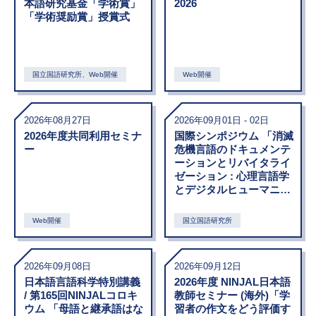
本語研究基金「学術賞」
2026
「学術奨励賞」授賞式
国立国語研究所、Web開催
Web開催
2026年08月27日
2026年09月01日 - 02日
2026年度共同利用セミナ
国際シンポジウム 「消滅
ー
危機言語のドキュメンテ
ーションとリバイタライ
ゼーション : 心理言語学
とデジタルヒューマニテ
ィーズの観点から」
Web開催
国立国語研究所
2026年09月08日
2026年09月12日
日本語言語科学特別講義
2026年度 NINJAL日本語
/ 第165回NINJALコロキ
教師セミナー (海外)「学
ウム 「母語と継承語はな
習者の作文をどう評価す