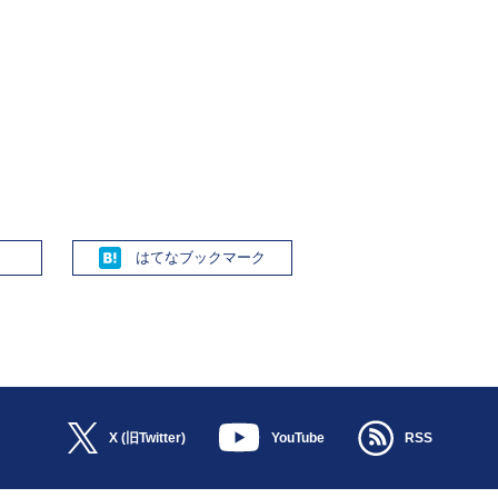
Hatena
X (旧Twitter)
YouTube
RSS