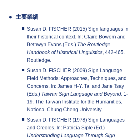
主要業績
Susan D. FISCHER (2015) Sign languages in
their historical context. In: Claire Bowern and
Bethwyn Evans (Eds.)
The Routledge
Handbook of Historical Linguistics
, 442-465.
Routledge.
Susan D. FISCHER (2009) Sign Language
Field Methods: Approaches, Techniques, and
Concerns. In: James H-Y. Tai and Jane Tsay
(Eds.)
Taiwan Sign Language and Beyond
, 1-
19. The Taiwan Institute for the Humanities,
National Chung Cheng University.
Susan D. FISCHER (1978) Sign Languages
and Creoles. In: Patricia Siple (Ed.)
Understanding Language Through Sign