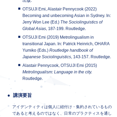
出版.
OTSUJI Emi, Alastair Pennycook (2022)
Becoming and unbecoming Asian in Sydney. In:
Jerry Won Lee (Ed.)
The Sociolinguistics of
Global Asias
, 187-199. Routledge.
OTSUJI Emi (2019) Metrolingualism in
transitional Japan. In: Patrick Heinrich, OHARA
Yumiko (Eds.)
Routledge handbook of
Japanese Sociolinguistics
, 143-157. Routledge.
Alastair Pennycook, OTSUJI Emi (2015)
Metrolingualism: Language in the city.
Routledge.
講演要旨
アイデンティティは個人に紐付け・集約されているもの
であると考えるのではなく、日常のプラクティスを通し