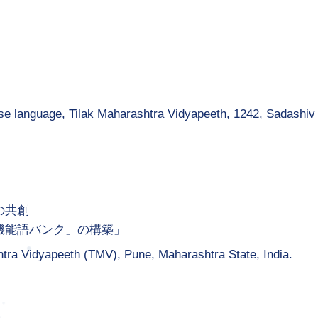
nese language, Tilak Maharashtra Vidyapeeth, 1242, Sadashiv
の共創
機能語バンク」の構築」
tra Vidyapeeth (TMV), Pune, Maharashtra State, India.