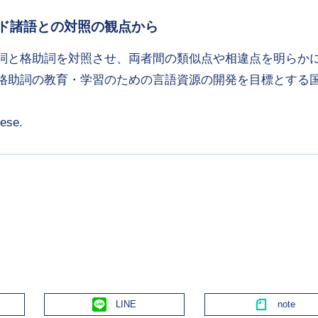
ンド諸語との対照の観点から
詞と格助詞を対照させ、両者間の類似点や相違点を明らか
格助詞の教育・学習のための言語資源の開発を目標とする
nese.
Line