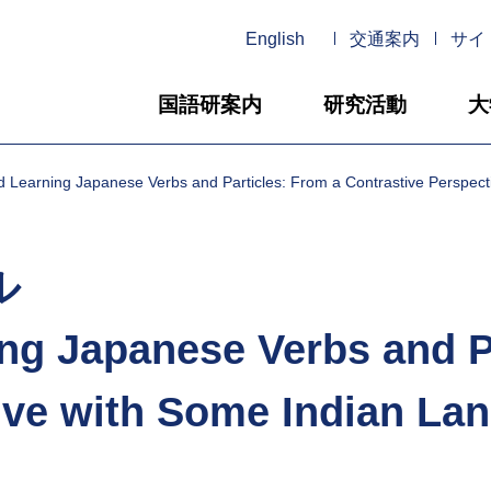
English
交通案内
サイ
国語研案内
研究活動
大
ning Japanese Verbs and Particles: From a Contrastive Perspecti
ル
ng Japanese Verbs and P
ive with Some Indian La