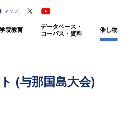
トマップ
データベース・
学院教育
催し物
コーパス・資料
 (与那国島大会)