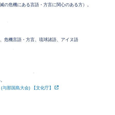
滅の危機にある言語・方言に関心のある方）。
、危機言語・方言、琉球諸語、アイヌ語
い。
(与那国島大会) 【文化庁】