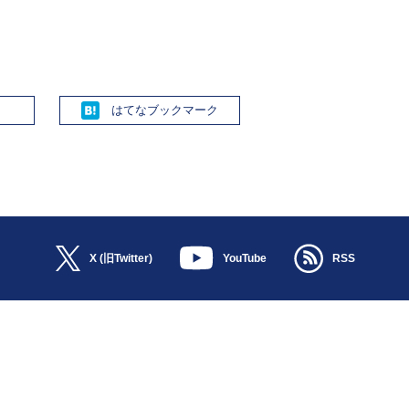
Hatena
X (旧Twitter)
YouTube
RSS