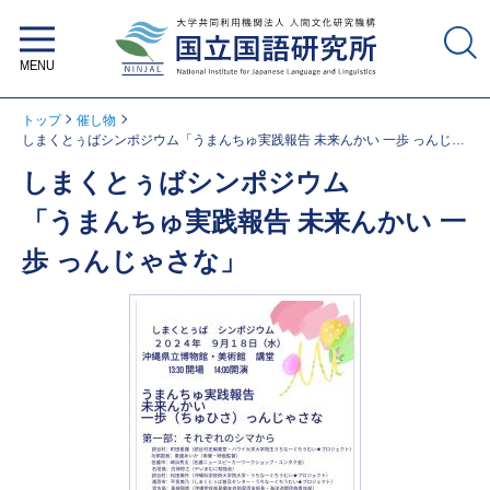
大学共同利用機関法人 人間文化研
究機構 国立国語研究所
トップ
催し物
しまくとぅばシンポジウム「うまんちゅ実践報告 未来んかい 一歩 っんじゃ
さな」
しまくとぅばシンポジウム
「うまんちゅ実践報告 未来んかい 一
歩 っんじゃさな」