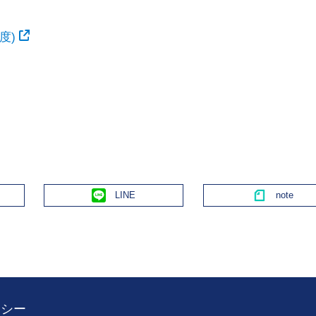
度)
Line
リシー