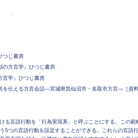
』ひつじ書房
行動の方言学』ひつじ書房
の方言学』ひつじ書房
)『生活を伝える方言会話―宮城県気仙沼市・名取市方言―［
ける言語行動を「行為実現系」と呼ぶことにする。この範
う5つの言語行動を設定することができる。これらの言語