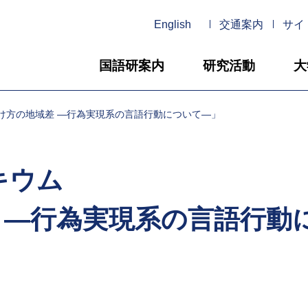
English
交通案内
サイ
国語研案内
研究活動
大
きかけ方の地域差 ―行為実現系の言語行動について―」
ロキウム
 ―行為実現系の言語行動