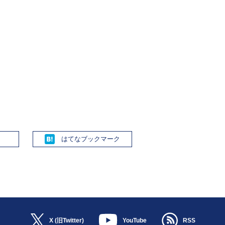
Hatena
X (旧Twitter)
YouTube
RSS