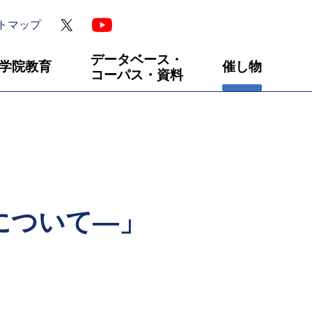
トマップ
データベース・
学院教育
催し物
コーパス・資料
について―」