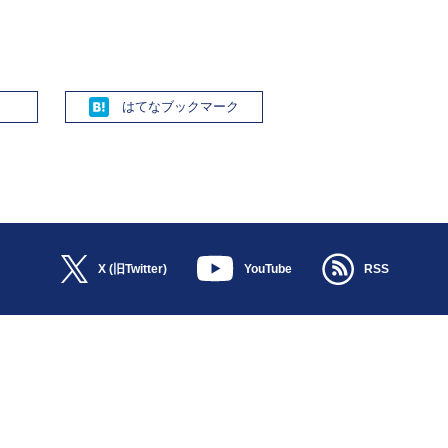
Hatena
X (旧Twitter)
YouTube
RSS