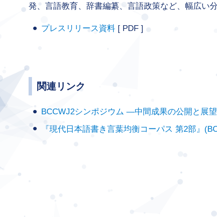
発、言語教育、辞書編纂、言語政策など、幅広い
プレスリリース資料
[ PDF ]
関連リンク
BCCWJ2シンポジウム ―中間成果の公開と展
『現代日本語書き言葉均衡コーパス 第2部』(BC