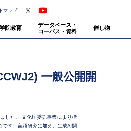
トマップ
データベース・
学院教育
催し物
コーパス・資料
WJ2) 一般公開開
始しました。 文化庁委託事業により構
のです。言語研究に加え、生成AI開