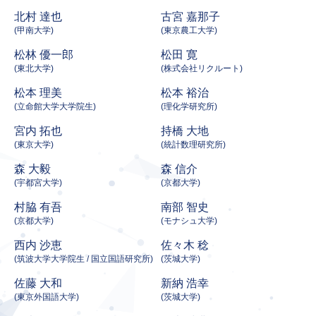
北村 達也
古宮 嘉那子
(甲南大学)
(東京農工大学)
松林 優一郎
松田 寛
(東北大学)
(株式会社リクルート)
松本 理美
松本 裕治
(立命館大学大学院生)
(理化学研究所)
宮内 拓也
持橋 大地
(東京大学)
(統計数理研究所)
森 大毅
森 信介
(宇都宮大学)
(京都大学)
村脇 有吾
南部 智史
(京都大学)
(モナシュ大学)
西内 沙恵
佐々木 稔
(筑波大学大学院生 / 国立国語研究所)
(茨城大学)
佐藤 大和
新納 浩幸
(東京外国語大学)
(茨城大学)