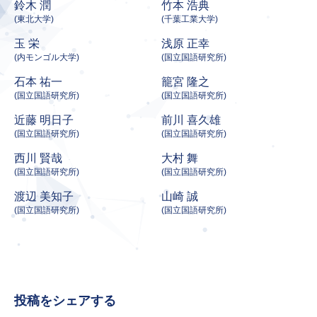
鈴木 潤
竹本 浩典
(東北大学)
(千葉工業大学)
玉 栄
浅原 正幸
(内モンゴル大学)
(国立国語研究所)
石本 祐一
籠宮 隆之
(国立国語研究所)
(国立国語研究所)
近藤 明日子
前川 喜久雄
(国立国語研究所)
(国立国語研究所)
西川 賢哉
大村 舞
(国立国語研究所)
(国立国語研究所)
渡辺 美知子
山崎 誠
(国立国語研究所)
(国立国語研究所)
投稿をシェアする