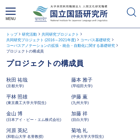
大学共同利用機関法人 人間文化研
究機構 国立国語研究所
トップ
研究活動
共同研究プロジェクト
共同研究プロジェクト (2016～2021年度)
コーパス基礎研究
コーパスアノテーションの拡張・統合・自動化に関する基礎研究
プロジェクトの構成員
プロジェクトの構成員
秋田 祐哉
藤本 雅子
(京都大学)
(早稲田大学)
平林 照雄
伊藤 薫
(東京農工大学大学院生)
(九州大学)
金山 博
加藤 祥
(日本アイ・ビー・エム株式会社)
(目白大学)
河原 英紀
菊地 礼
(和歌山大学 名誉教授)
(中央大学大学院生)