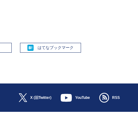
Hatena
X (旧Twitter)
YouTube
RSS