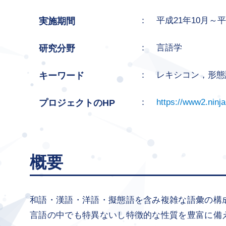
：
平成21年10月～平
実施期間
：
言語学
研究分野
：
レキシコン，形態
キーワード
：
https://www2.ninjal
プロジェクトのHP
概要
和語・漢語・洋語・擬態語を含み複雑な語彙の構
言語の中でも特異ないし特徴的な性質を豊富に備