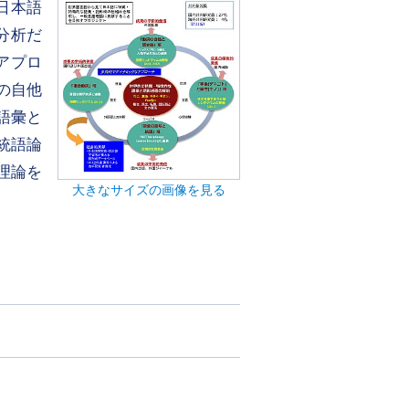
日本語
分析だ
アプロ
の自他
語彙と
統語論
理論を
大きなサイズの画像を見る