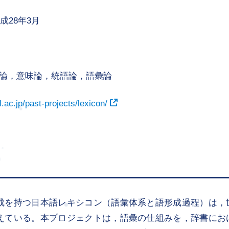
成28年3月
論，意味論，統語論，語彙論
.ac.jp/past-projects/lexicon/
成を持つ日本語レキシコン（語彙体系と語形成過程）は，
えている。本プロジェクトは，語彙の仕組みを，辞書にお