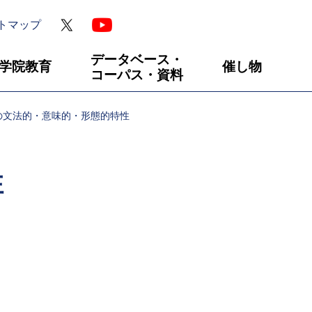
トマップ
データベース・
学院教育
催し物
コーパス・資料
の文法的・意味的・形態的特性
性