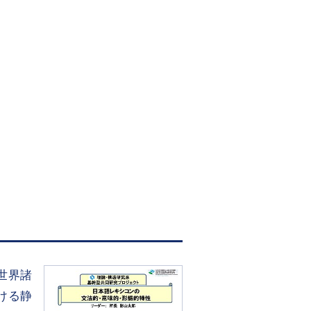
世界諸
ける静