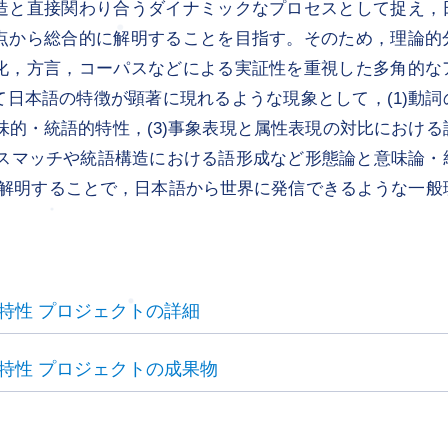
造と直接関わり合うダイナミックなプロセスとして捉え，
点から総合的に解明することを目指す。そのため，理論的
化，方言，コーパスなどによる実証性を重視した多角的な
日本語の特徴が顕著に現れるような現象として，(1)動詞
味的・統語的特性，(3)事象表現と属性表現の対比における
ミスマッチや統語構造における語形成など形態論と意味論・
を解明することで，日本語から世界に発信できるような一般
特性 プロジェクトの詳細
特性 プロジェクトの成果物