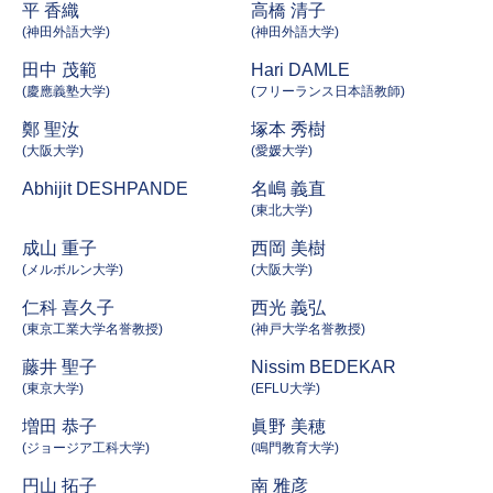
平 香織
高橋 清子
(神田外語大学)
(神田外語大学)
田中 茂範
Hari DAMLE
(慶應義塾大学)
(フリーランス日本語教師)
鄭 聖汝
塚本 秀樹
(大阪大学)
(愛媛大学)
Abhijit DESHPANDE
名嶋 義直
(東北大学)
成山 重子
西岡 美樹
(メルボルン大学)
(大阪大学)
仁科 喜久子
西光 義弘
(東京工業大学名誉教授)
(神戸大学名誉教授)
藤井 聖子
Nissim BEDEKAR
(東京大学)
(EFLU大学)
増田 恭子
眞野 美穂
(ジョージア工科大学)
(鳴門教育大学)
円山 拓子
南 雅彦