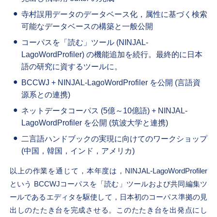
寺村誤用データのデータベース化，属性に基づく検索
可能なデータベースの構築と一般公開
コーパスを「読む」ツール (NINJAL-
LagoWordProfiler) の機能追加を続行。最終的に日本
語の研究に資するツールに。
BCCWJ + NINJAL-LagoWordProfiler を公開 (言語資
源系との連携)
ネットデータコーパス (5億～10億語) + NINJAL-
LagoWordProfiler を公開 (筑波大学と連携)
二言語ハンドブックの実現に向けてのワークショップ
(中国，韓国，インド，アメリカ)
以上の作業を通じて，本年度は，NINJAL-LagoWordProfiler
という BCCWJコーパスを「読む」ツールおよび共同編集ツ
ールであるエディタを駆使して，日本初のコーパス準拠の見
出しのたたき台を完成させる。このたたき台を出発点にし