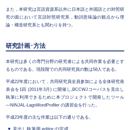
また，本研究は言語資源系以外に日本語と外国語との対照研
究の面において言語対照研究系，動詞意味論の観点から理
論・構造研究系とも関わりを持つ。
研究計画･方法
本研究は多くの専門分野の研究者による共同作業を必要とす
るものである。現段階での共同研究員の数は58人である。
平成22年度において，共同研究員全員参加による全体研究発
表会を1回 (2011年3月) に開催し,BCCWJコーパスを見出し
執筆に利用できるために本プロジェクトで開発したツール
―NINJAL-LagoWordProfiler の講習会を行った。
平成23年度の主な作業は以下の通りである。
見出し執筆用 editor の完成