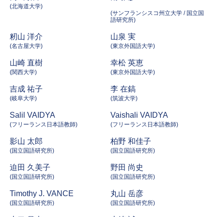
(北海道大学)
(サンフランシスコ州立大学 / 国立国
語研究所)
籾山 洋介
山泉 実
(名古屋大学)
(東京外国語大学)
山崎 直樹
幸松 英恵
(関西大学)
(東京外国語大学)
吉成 祐子
李 在鎬
(岐阜大学)
(筑波大学)
Salil VAIDYA
Vaishali VAIDYA
(フリーランス日本語教師)
(フリーランス日本語教師)
影山 太郎
柏野 和佳子
(国立国語研究所)
(国立国語研究所)
迫田 久美子
野田 尚史
(国立国語研究所)
(国立国語研究所)
Timothy J. VANCE
丸山 岳彦
(国立国語研究所)
(国立国語研究所)