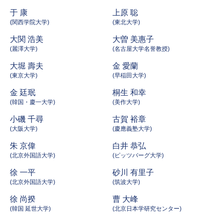
于 康
上原 聡
(関西学院大学)
(東北大学)
大関 浩美
大曽 美惠子
(麗澤大学)
(名古屋大学名誉教授)
大堀 壽夫
金 愛蘭
(東京大学)
(早稲田大学)
金 廷珉
桐生 和幸
(韓国・慶一大学)
(美作大学)
小磯 千尋
古賀 裕章
(大阪大学)
(慶應義塾大学)
朱 京偉
白井 恭弘
(北京外国語大学)
(ピッツバーグ大学)
徐 一平
砂川 有里子
(北京外国語大学)
(筑波大学)
徐 尚揆
曹 大峰
(韓国 延世大学)
(北京日本学研究センター)