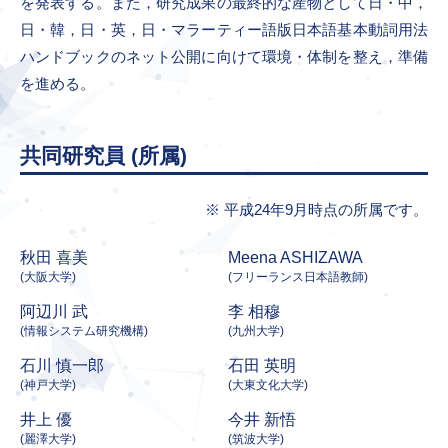
を発表する。また，研究成果の最終的な産物として日・中，
日・韓，日・英，日・マラーティー語版日本語基本動詞用法
ハンドブックのネット公開に向けて環境・体制を整え，準備
を進める。
共同研究員 (所属)
平成24年9月時点の所属です。
秋田 喜美
Meena ASHIZAWA
(大阪大学)
(フリーランス日本語教師)
阿辺川 武
李 相穆
(情報システム研究機構)
(九州大学)
石川 慎一郎
石田 英明
(神戸大学)
(大東文化大学)
井上 優
今井 新悟
(麗澤大学)
(筑波大学)