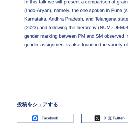
In this talk we will present a comparison of gra
(Indo-Aryan), namely, the one spoken in Pune (so
Karnataka, Andhra Pradesh, and Telangana states
(2023) and following the hierarchy (NUM>DEM>GE
gender marking between PM and SM observed in gr
gender assignment is also found in the variety o
投稿をシェアする
Facebook
X