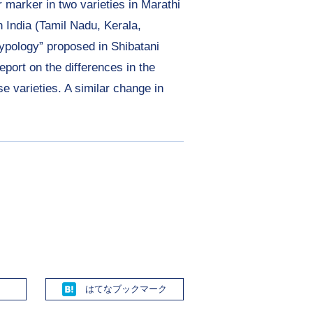
 marker in two varieties in Marathi
 India (Tamil Nadu, Kerala,
ypology” proposed in Shibatani
ort on the differences in the
 varieties. A similar change in
Hatena