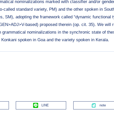
mmatical nominalizations marked with classifier and/or gender
-called standard variety, PM) and the other spoken in South
, SM), adopting the framework called “dynamic functional t
N>ADJ>V-based) proposed therein (op. cit. 35). We will rep
ammatical nominalizations in the synchronic state of these
f Konkani spoken in Goa and the variety spoken in Kerala.
Line