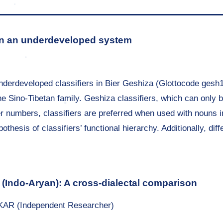
 in an underdeveloped system
 underdeveloped classifiers in Bier Geshiza (Glottocode ges
he Sino-Tibetan family. Geshiza classifiers, which can only 
ger numbers, classifiers are preferred when used with nouns i
thesis of classifiers’ functional hierarchy. Additionally, diff
 (Indo-Aryan): A cross-dialectal comparison
AR (Independent Researcher)