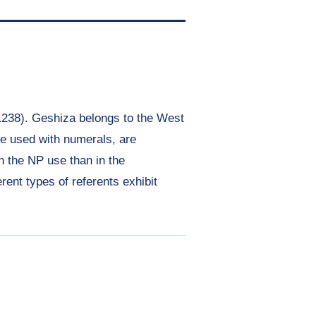
h1238). Geshiza belongs to the West
be used with numerals, are
n the NP use than in the
erent types of referents exhibit