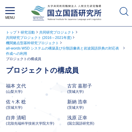
大学共同利用機関法人 人間文化研
究機構 国立国語研究所
トップ
研究活動
共同研究プロジェクト
共同研究プロジェクト (2016～2021年度)
機関拠点型基幹研究プロジェクト
all-words WSD システムの構築及び分類語彙表と岩波国語辞典の対応表
作成への利用
プロジェクトの構成員
プロジェクトの構成員
福本 文代
古宮 嘉那子
(山梨大学)
(茨城大学)
佐々木 稔
新納 浩幸
(茨城大学)
(茨城大学)
白井 清昭
浅原 正幸
(北陸先端科学技術大学院大学)
(国立国語研究所)