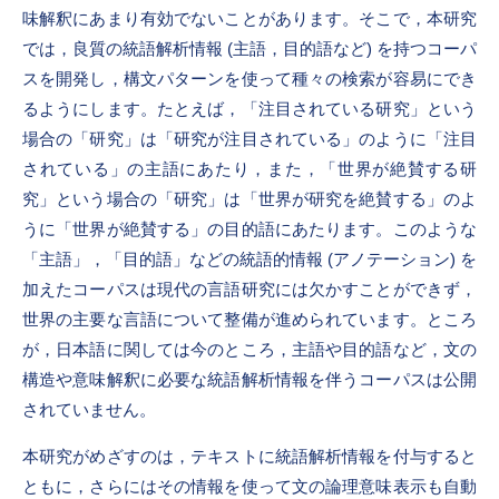
味解釈にあまり有効でないことがあります。そこで，本研究
では，良質の統語解析情報 (主語，目的語など) を持つコーパ
スを開発し，構文パターンを使って種々の検索が容易にでき
るようにします。たとえば，「注目されている研究」という
場合の「研究」は「研究が注目されている」のように「注目
されている」の主語にあたり，また，「世界が絶賛する研
究」という場合の「研究」は「世界が研究を絶賛する」のよ
うに「世界が絶賛する」の目的語にあたります。このような
「主語」，「目的語」などの統語的情報 (アノテーション) を
加えたコーパスは現代の言語研究には欠かすことができず，
世界の主要な言語について整備が進められています。ところ
が，日本語に関しては今のところ，主語や目的語など，文の
構造や意味解釈に必要な統語解析情報を伴うコーパスは公開
されていません。
本研究がめざすのは，テキストに統語解析情報を付与すると
ともに，さらにはその情報を使って文の論理意味表示も自動