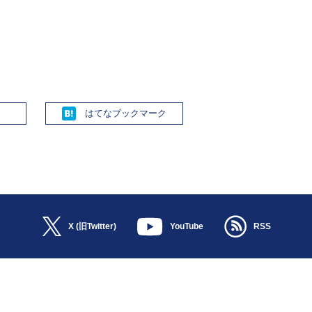
Hatena
X (旧Twitter)
YouTube
RSS