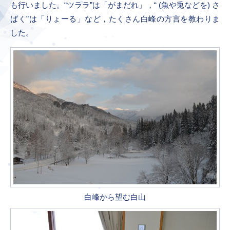
も行いました。“ツララ”は「がまだれ」，“ (魚や兎などを) さ
ばく”は「りょーる」など，たくさん白峰の方言を教わりま
した。
白峰から望む白山